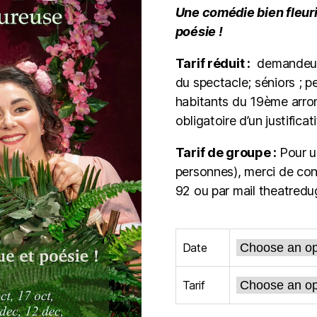
Une comédie bien fleur
poésie !
Tarif réduit :
demandeurs 
du spectacle; séniors ; p
habitants du 19ème arron
obligatoire d’un justificat
Tarif de groupe :
Pour u
personnes), merci de con
92 ou par mail theatred
Date
Tarif