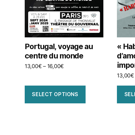
Portugal, voyage au
« Hab
centre du monde
d’amo
impor
13,00
€
–
16,00
€
13,00
€
SELECT OPTIONS
SEL