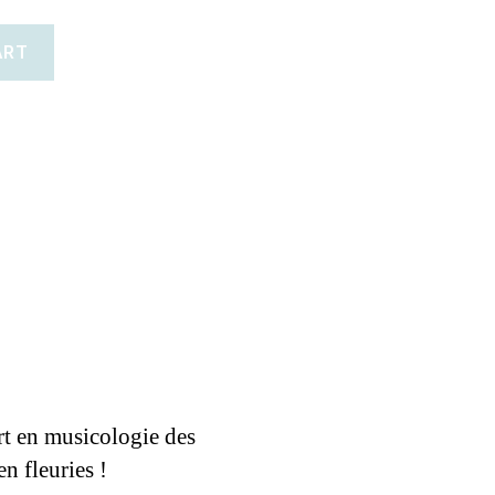
ART
t en musicologie des
n fleuries !