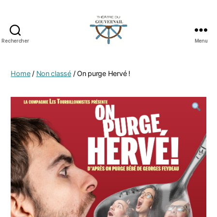
Rechercher
Menu
Home
/
Non classé
/ On purge Hervé !