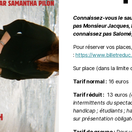
Connaissez-vous le sau
pas Monsieur Jacques, 
connaissez pas Salomé, l
Pour réserver vos places
:
https://www.billetredu
Sur place (dans la limite 
Tarif normal :
16 euros
Tarif réduit :
13 euros
(
intermittents du spectac
handicap ; étudiants ; 
sur présentation obligato
Tarif de groupe :
Pour u