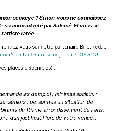
mon sockeye ? Si non, vous ne connaissez
le saumon adopté par Salomé. Et vous ne
’artiste ratée.
, rendez vous sur notre partenaire BilletReduc
c.com/spectacle/monsieur-jacques-397018
des places disponibles) :
demandeurs d’emploi ; minimas sociaux ;
le; séniors ; personnes en situation de
habitants du 19ème arrondissement de Paris,
ire d’un justificatif lors de votre venue).
n tarif spécial groupe
(à partir de 10