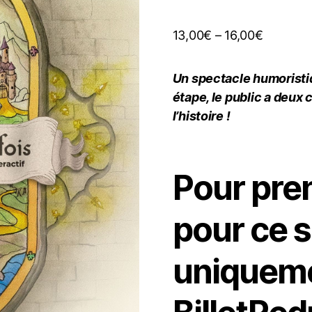
13,00
€
–
16,00
€
Un spectacle humoristiq
étape, le public a deux
l’histoire !
Pour pre
pour ce s
uniqueme