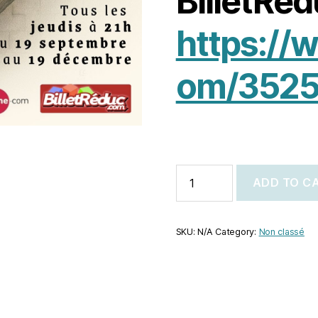
BilletRed
https://w
om/3525
ADD TO C
SKU:
N/A
Category:
Non classé