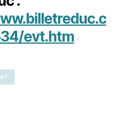
uc :
ww.billetreduc.c
34/evt.htm
ART