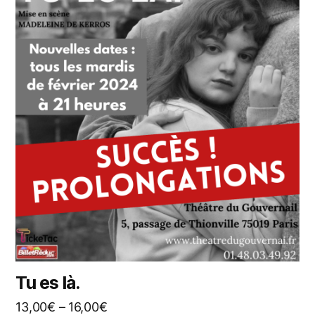
Tu es là.
13,00
€
–
16,00
€