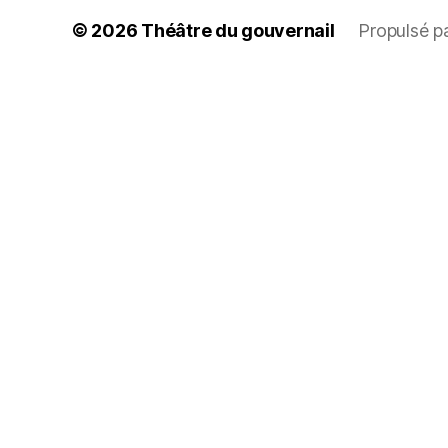
© 2026
Théâtre du gouvernail
Propulsé p