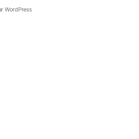
ar WordPress