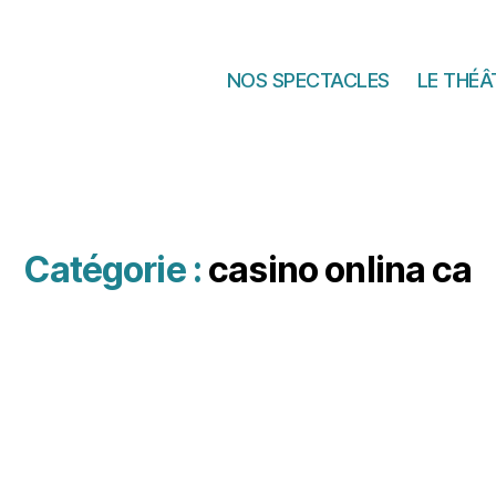
NOS SPECTACLES
LE THÉÂ
Catégorie :
casino onlina ca