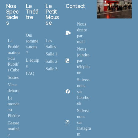
Nos
Le
Le
Contact
Spec
Théâ
Petit
tacle
tre
Mous
s
se
Nous
écrire
Qui
par
La
Les
somme
mail
Problé
Salles
s-nous
Nous
matiqu
?
Salle 1
joindre
e du
L'équip
par
Salle 2
Rubik'
e
télépho
Salle 3
s Cube
ne
FAQ
Sosies
Suivez-
Viens
nous
dehors
sur
Facebo
Le
ok
monde
est
Suivez-
Phèdre
nous
sur
Grasse
Instagra
matiné
m
e