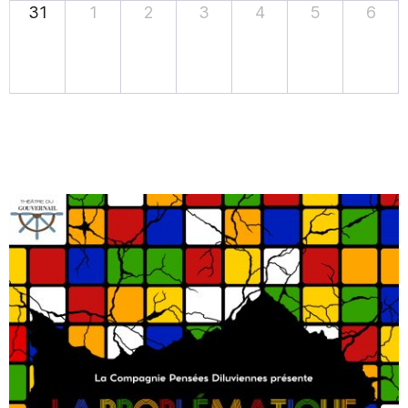
31
1
2
3
4
5
6
DECOUVREZ
NOS SPECTACLES