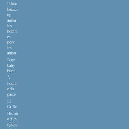
Il faut
beauco
up
aimer
les
homm
es
pour
les
aimer
Burn
baby
burn
À
l'ombr
e du
pacte
La
Grille
Histoir
e d'un
dyspha